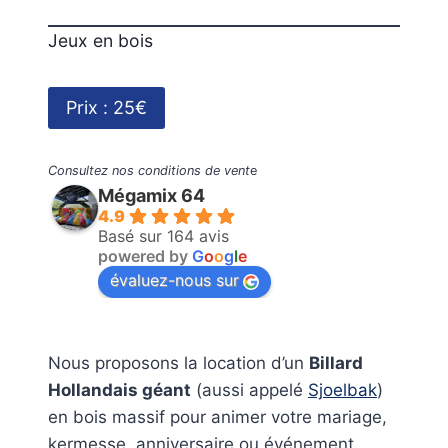
Jeux en bois
Prix : 25€
Consultez nos conditions de vent
e
Mégamix 64
4.9
Basé sur 164 avis
powered by
G
o
o
g
l
e
évaluez-nous sur
Nous proposons la location d’un
Billard
Hollandais géant
(aussi appelé
Sjoelbak
)
en bois massif pour animer votre mariage,
kermesse, anniversaire ou événement