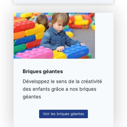
de 
sup
er 
sou
ven
irs. 
La 
son
oris
atio
Briques géantes
n 
étai
Développez le sens de la créativité
t 
des enfants grâce a nos briques
nic
géantes
kel 
et 
le 
Voir les briques géantes
vid
éop