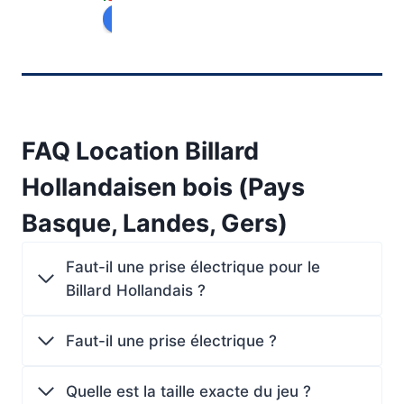
top 
son
ans 
nièr
évaluez-nous sur
🙂
oris
qua
e 
Je 
atio
nd 
min
rec
n 
il a 
ute, 
om
ain
déc
cat
ma
si 
ouv
alo
nde 
qu'
ert 
gue 
FAQ Location Billard
!
un 
la 
de 
Hollandaisen bois (Pays
vid
stru
pré
éop
ctur
sta 
Basque, Landes, Gers)
roje
e 
qua
cte
gon
si 
Faut-il une prise électrique pour le
ur 
flab
infi
Billard Hollandais ?
pou
le 
ni, 
r 
,pê
ils 
not
che 
von
Faut-il une prise électrique ?
re 
au 
t 
mar
can
me 
Quelle est la taille exacte du jeu ?
iag
ard 
rev