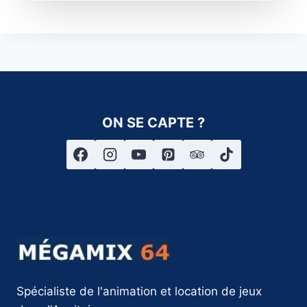
roje
cte
ur 
nou
s a 
per
mis 
ON SE CAPTE ?
de 
par
tag
er 
des 
mo
me
nts 
rich
es 
Spécialiste de l'animation et location de jeux
en 