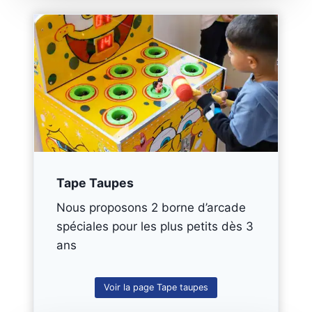
et 
nde 
gra
les 
nds 
yeu
se 
x 
son
fer
t 
mé
pris 
s
au 
Mer
jeu, 
ci 
et 
bea
tout 
uco
Tape Taupes
le 
up !
mo
Nous proposons 2 borne d’arcade
nde 
spéciales pour les plus petits dès 3
est 
ans
rep
arti 
ave
Voir la page Tape taupes
c 